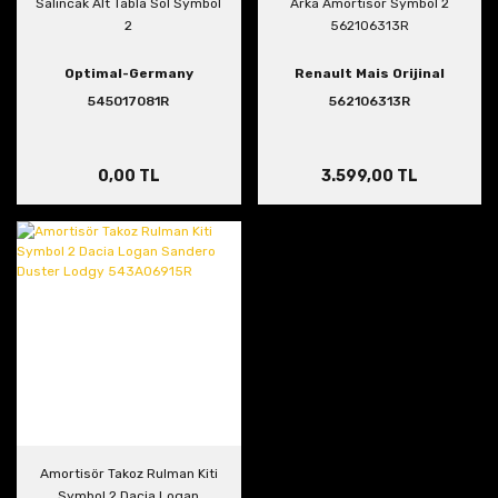
Salıncak Alt Tabla Sol Symbol
Arka Amortisör Symbol 2
2
562106313R
Optimal-Germany
Renault Mais Orijinal
545017081R
562106313R
0,00 TL
3.599,00 TL
Amortisör Takoz Rulman Kiti
Symbol 2 Dacia Logan