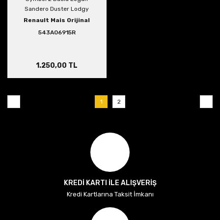
Sandero Duster Lodgy
543A06915R
Renault Mais Orijinal
543A06915R
1.250,00 TL
1
2
KREDİ KARTI İLE ALIŞVERİŞ
Kredi Kartlarına Taksit İmkanı