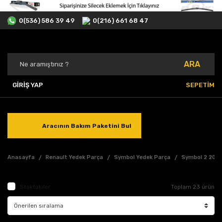
0(536) 586 39 49
0(216) 661 68 47
ARA
GİRİŞ YAP
SEPETİM
Aracının Bakım Paketini Bul
Anasayfa
Renault Yedek Parça
Symbol Yedek Parça
Symbol 2 2013
Stoktakiler
Toplam 23 ürün