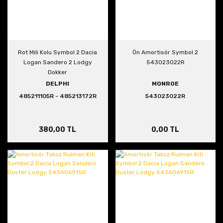
Rot Mili Kolu Symbol 2 Dacia
Ön Amortisör Symbol 2
Logan Sandero 2 Lodgy
543023022R
Dokker
DELPHI
MONROE
485211105R - 485213172R
543023022R
380,00 TL
0,00 TL