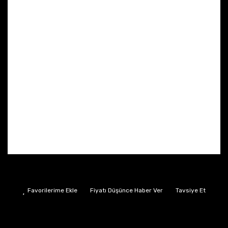
Fiyatı Düşünce Haber Ver
Tavsiye Et