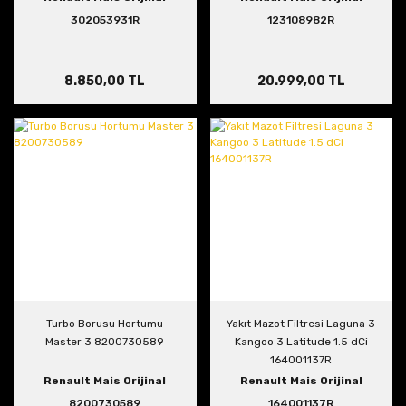
302053931R
123108982R
8.850,00 TL
20.999,00 TL
Turbo Borusu Hortumu
Yakıt Mazot Filtresi Laguna 3
Master 3 8200730589
Kangoo 3 Latitude 1.5 dCi
164001137R
Renault Mais Orijinal
Renault Mais Orijinal
8200730589
164001137R