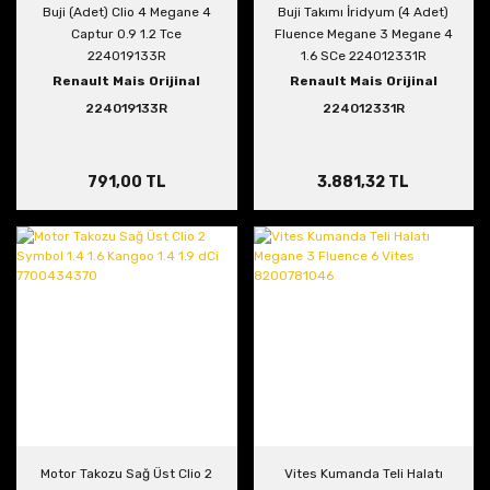
Buji (Adet) Clio 4 Megane 4
Buji Takımı İridyum (4 Adet)
Captur 0.9 1.2 Tce
Fluence Megane 3 Megane 4
224019133R
1.6 SCe 224012331R
Renault Mais Orijinal
Renault Mais Orijinal
224019133R
224012331R
791,00 TL
3.881,32 TL
Motor Takozu Sağ Üst Clio 2
Vites Kumanda Teli Halatı