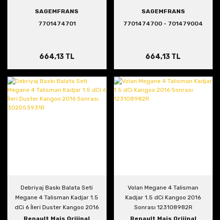
SAGEMFRANS
SAGEMFRANS
7701474701
7701474700 - 701479004
664,13 TL
664,13 TL
Debriyaj Baskı Balata Seti
Volan Megane 4 Talisman
Megane 4 Talisman Kadjar 1.5
Kadjar 1.5 dCi Kangoo 2016
dCi 6 İleri Duster Kangoo 2016
Sonrası 123108982R
Sonrası 302053931R
Renault Mais Orijinal
Renault Mais Orijinal