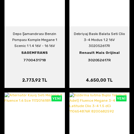
Depo Şamandırası Benzin
Debriyaj Baskı Balata Seti Clio
Pompası Komple Megane 1
3-4 Modus 1.2 16V
Scenic 1 1.4 16V - 16 16V
302052617R
SAGEMFRANS
Renault Mais Orijinal
7700431718
302052617R
2.773,92 TL
4.650,00 TL
YENİ
YENİ