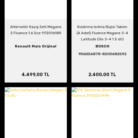
Alternatör Kayış Seti Megane
Kızdırma Isıtma Bujisi Takımı
3 Fluence 1.6 Sce 117201618R
(4 Adet) Fluence Megane 3-4
Latitude Clio 3-4 1.5 dCi
110654876R 8200682592
Renault Mais Orijinal
BOSCH
110655687R-8200682592
4.499,00 TL
2.400,00 TL