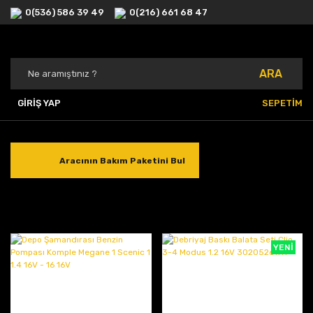
0(536) 586 39 49
0(216) 661 68 47
ARA
GİRİŞ YAP
SEPETİM
Aracının Bakım Paketini Bul
YENİ