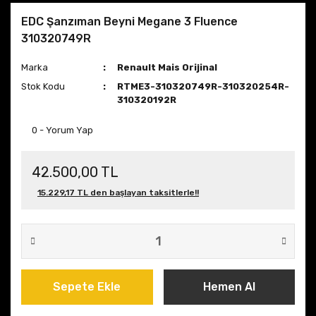
EDC Şanzıman Beyni Megane 3 Fluence
310320749R
Marka
Renault Mais Orijinal
Stok Kodu
RTME3-310320749R-310320254R-
310320192R
0 - Yorum Yap
42.500,00 TL
15.229,17 TL den başlayan taksitlerle!!
Sepete Ekle
Hemen Al