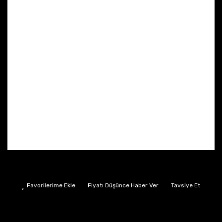
Fiyatı Düşünce Haber Ver
Tavsiye Et