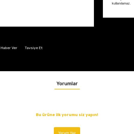
kullanılamaz.
 Haber Ver
Tavsiye Et
Yorumlar
Bu ürüne ilk yorumu siz yapın!
Yorum Yaz