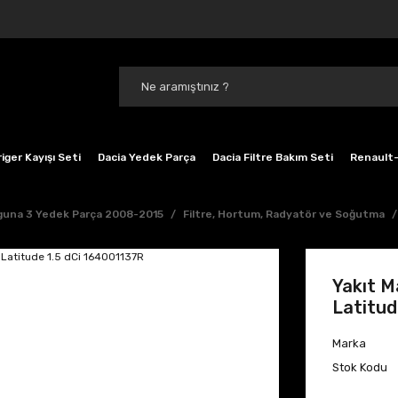
iger Kayışı Seti
Dacia Yedek Parça
Dacia Filtre Bakım Seti
Renault-
guna 3 Yedek Parça 2008-2015
Filtre, Hortum, Radyatör ve Soğutma
Yakıt M
Latitud
Marka
Stok Kodu