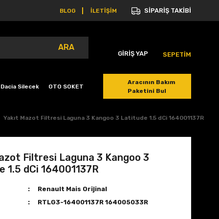
SİPARİŞ TAKİBİ
BLOG
İLETİŞİM
ARA
GİRİŞ YAP
SEPETİM
Aracının Bakım
Dacia Silecek
OTO SOKET
Paketini Bul
Yakıt Mazot Filtresi Laguna 3 Kangoo 3 Latitude 1.5 dCi 164001137R
azot Filtresi Laguna 3 Kangoo 3
e 1.5 dCi 164001137R
Renault Mais Orijinal
RTLG3-164001137R 164005033R