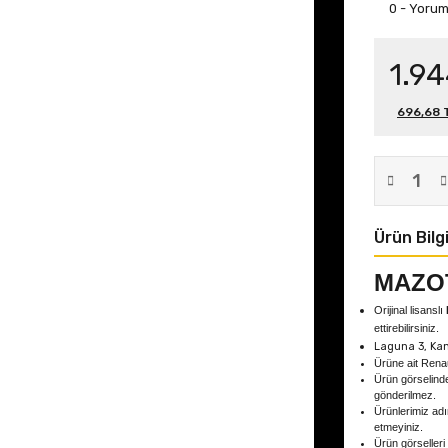
0 - Yoru
1.94
696,68 T
Ürün Bilgi
MAZOT
Orijinal lisanslı
ettirebilirsiniz.
Laguna 3, Kan
Ürüne ait Rena
Ürün görselind
gönderilmez.
Ürünlerimiz adın
etmeyiniz.
Ürün görselleri