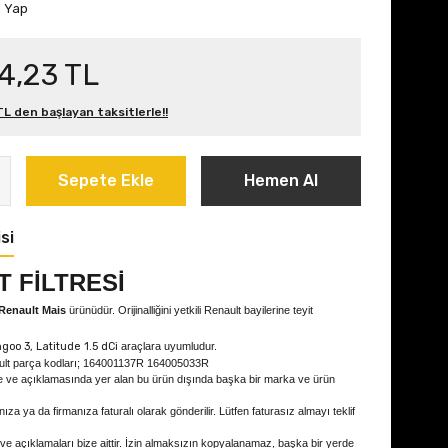
m Yap
4,23 TL
L den başlayan taksitlerle!!
Sepete Ekle
Hemen Al
si
 FİLTRESİ
Renault Mais
ürünüdür. Orijinalliğini yetkili Renault bayilerine teyit
goo 3, Latitude 1.5 dCi
araçlara uyumludur.
ult parça kodları; 164001137R 164005033R
e ve açıklamasında yer alan bu ürün dışında başka bir marka ve ürün
ıza ya da firmanıza faturalı olarak gönderilir. Lütfen faturasız almayı teklif
 ve açıklamaları bize aittir. İzin almaksızın kopyalanamaz, başka bir yerde