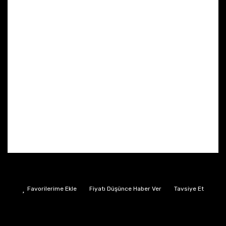
Fiyatı Düşünce Haber Ver
Tavsiye Et