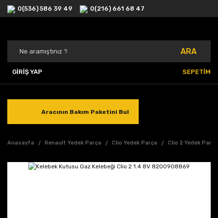
0(536) 586 39 49
0(216) 661 68 47
ARA
GİRİŞ YAP
SEPETİM
Aracının Bakım Paketini Bul
Anasayfa
Renault Yedek Parça
Clio Yedek Parça
Clio 2 Yedek Parç