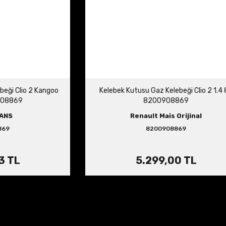
beği Clio 2 Kangoo
Kelebek Kutusu Gaz Kelebeği Clio 2 1.4
908869
8200908869
ANS
Renault Mais Orijinal
869
8200908869
3 TL
5.299,00 TL