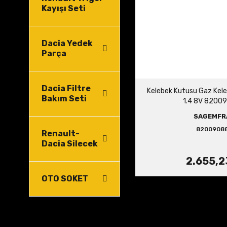
Kayışı Seti
Dacia Yedek
Parça
Dacia Filtre
Kelebek Kutusu Gaz Kele
Bakım Seti
1.4 8V 8200
SAGEMFR
8200908
Renault-
Dacia Silecek
2.655,2
OTO SOKET