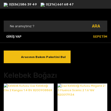
0(536) 586 39 49
0(216) 661 68 47
ARA
GİRİŞ YAP
SEPETİM
Aracının Bakım Paketini Bul
Kelebek Boğazı