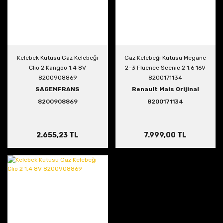
Kelebek Kutusu Gaz Kelebeği
Gaz Kelebeği Kutusu Megane
Clio 2 Kangoo 1.4 8V
2-3 Fluence Scenic 2 1.6 16V
8200908869
8200171134
SAGEMFRANS
Renault Mais Orijinal
8200908869
8200171134
2.655,23 TL
7.999,00 TL