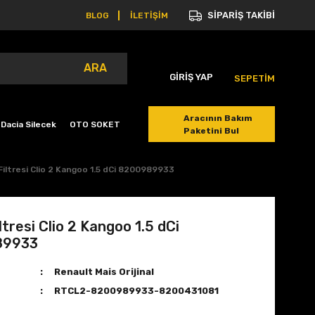
SİPARİŞ TAKİBİ
BLOG
İLETİŞİM
ARA
GİRİŞ YAP
SEPETİM
Aracının Bakım
Dacia Silecek
OTO SOKET
Paketini Bul
Filtresi Clio 2 Kangoo 1.5 dCi 8200989933
ltresi Clio 2 Kangoo 1.5 dCi
89933
Renault Mais Orijinal
RTCL2-8200989933-8200431081