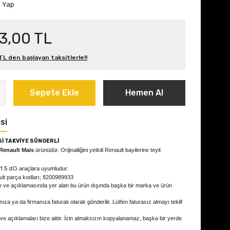
m Yap
3,00 TL
L den başlayan taksitlerle!!
Sepete Ekle
Hemen Al
si
Sİ TAKVİYE SÜNGERLİ
Renault Mais
ürünüdür. Orijinalliğini yetkili Renault bayilerine teyit
1.5 dCi
araçlara uyumludur.
ult parça kodları; 8200989933
e ve açıklamasında yer alan bu ürün dışında başka bir marka ve ürün
ıza ya da firmanıza faturalı olarak gönderilir. Lütfen faturasız almayı teklif
 ve açıklamaları bize aittir. İzin almaksızın kopyalanamaz, başka bir yerde