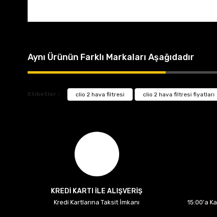
Aynı Ürünün Farklı Markaları Aşağıdadır
Etiketler :
clio 2 hava filtresi
clio 2 hava filtresi fiyatları
KREDİ KARTI İLE ALIŞVERİŞ
Kredi Kartlarına Taksit İmkanı
15:00'a K