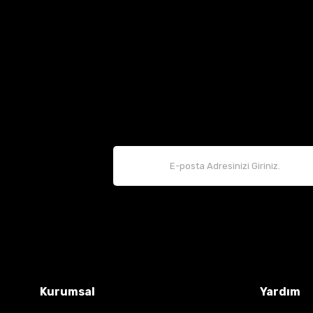
Hava Filtresi Clio 2 Kangoo 1.5 dCi 8200989933
Filtron
8200989933
419,67 TL
Kurumsal
Yardım