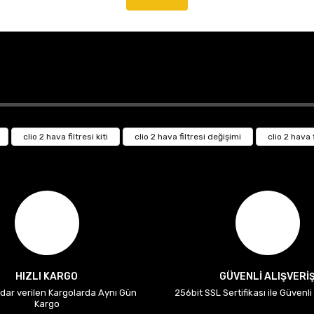
clio 2 hava filtresi kiti
clio 2 hava filtresi değişimi
clio 2 hava f
HIZLI KARGO
GÜVENLİ ALIŞVERİ
adar verilen Kargolarda Aynı Gün
256bit SSL Sertifikası ile Güvenl
Kargo