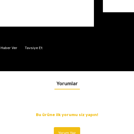
 Haber Ver
Tavsiye Et
Yorumlar
Bu ürüne ilk yorumu siz yapın!
Yorum Yaz