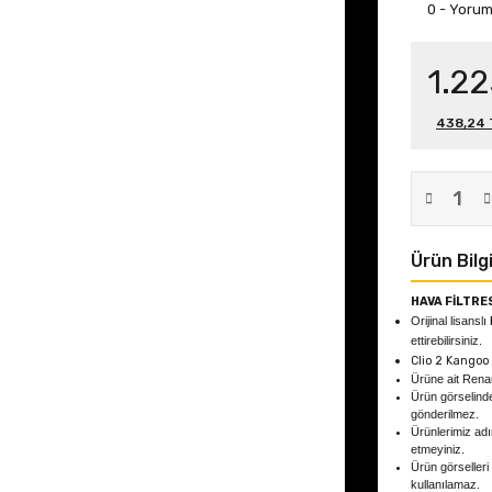
0 - Yoru
1.22
438,24 T
Ürün Bilgi
HAVA FİLTRE
Orijinal lisanslı
ettirebilirsiniz.
Clio 2 Kangoo 
Ürüne ait Rena
Ürün görselind
gönderilmez.
Ürünlerimiz adın
etmeyiniz.
Ürün görselleri
kullanılamaz.