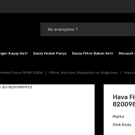
iger Kayışı Seti
Dacia Yedek Parça
Dacia Filtre Bakım Seti
Renault-
 Yedek Parça 1998-2006
Filtre, Hortum, Radyatör ve Soğutma
Hava 
Hava Fi
82009
Marka
Stok Kodu