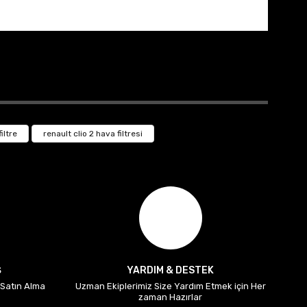
iltre
renault clio 2 hava filtresi
Ş
YARDIM & DESTEK
i Satın Alma
Uzman Ekiplerimiz Size Yardım Etmek için Her
zaman Hazırlar