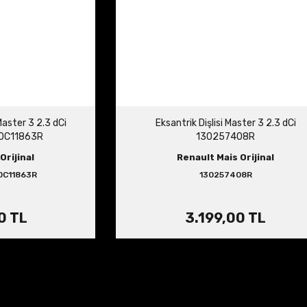
Master 3 2.3 dCi
Eksantrik Dişlisi Master 3 2.3 dCi
0C11863R
130257408R
Orijinal
Renault Mais Orijinal
0C11863R
130257408R
0 TL
3.199,00 TL