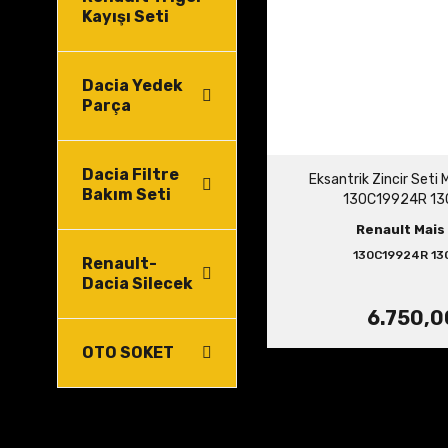
Kayışı Seti
Dacia Yedek
Parça
Dacia Filtre
Eksantrik Zincir Seti 
Bakım Seti
130C19924R 13
Renault Mais 
130C19924R 13
Renault-
Dacia Silecek
6.750,0
OTO SOKET