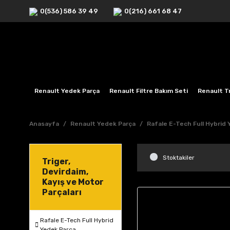
0(536) 586 39 49
0(216) 661 68 47
Renault Yedek Parça
Renault Filtre Bakım Seti
Renault Tr
Anasayfa
Renault Yedek Parça
Rafale E-Tech Full Hybrid
Stoktakiler
Triger,
Devirdaim,
Kayış ve Motor
Parçaları
Rafale E-Tech Full Hybrid
Yedek Parça