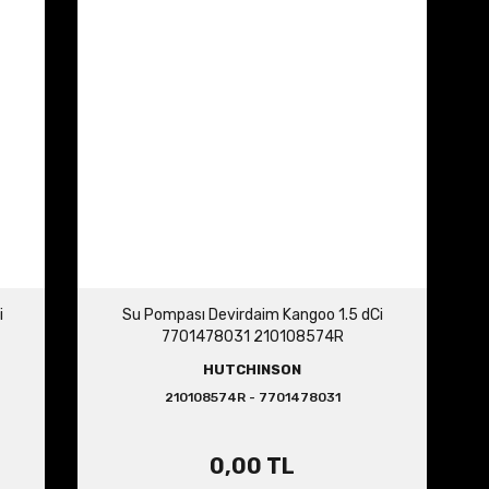
i
Su Pompası Devirdaim Kangoo 1.5 dCi
7701478031 210108574R
HUTCHINSON
210108574R - 7701478031
0,00 TL