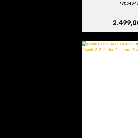
7700434
2.499,0