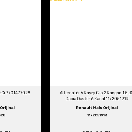
5 dCi 7701477028
Alternatör V Kayışı Clio 2 Kangoo 1.5 d
Dacia Duster 6 Kanal 117205191R
Orijinal
Renault Mais Orijinal
028
117205191R