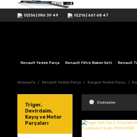
0(536) 586 39 49
0(216) 661 68 47
Renault Yedek Parça
Renault Filtre Bakım Seti
Renault Tr
Anasayfa
Renault Yedek Parça
Kangoo Yedek Parça
Ka
Stoktakiler
Triger,
Devirdaim,
Kayış ve Motor
Parçaları