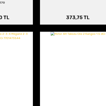
370
0 TL
373,75 TL