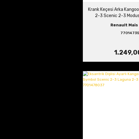
Krank Keçesi Arka Kangoo
2-3 Scenic 2-3 Modus 
7701473
Renault Mais 
7701473
1.249,0