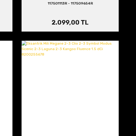
117501113R - 117509654R
2.099,00 TL