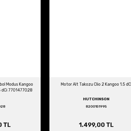
mbol Modus Kangoo
Motor Alt Takozu Clio 2 Kangoo 1.5 dC
5 dCi 7701477028
HUTCHINSON
028
8200151995
0 TL
1.499,00 TL