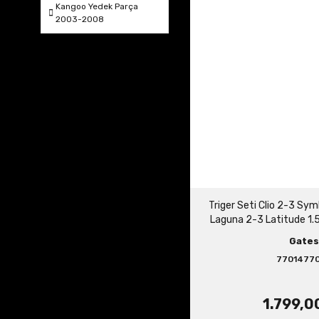
Kangoo Yedek Parça
2003-2008
Triger Seti Clio 2-3 Sy
Laguna 2-3 Latitude 1.
Gates
7701477
1.799,0