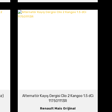
ız)
Alternatör Kayış Gergisi Clio 2 Kangoo 1.5 dCi
117501113R
Renault Mais Orijinal