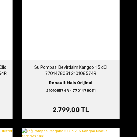
Clio
Su Pompası Devirdaim Kangoo 1.5 dCi
354R
7701478031 210108574R
Renault Mais Orijinal
210108574R - 7701478031
2.799,00 TL