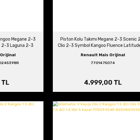
 Kangoo Megane 2-3
Piston Kolu Takımı Megane 2-3 Scenic 
c 2-3 Laguna 2-3
Clio 2-3 Symbol Kangoo Fluence Latitude
7701478037
dCi 7701475074
Orijinal
Renault Mais Orijinal
0245398R
7701475074
 TL
4.999,00 TL