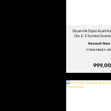
Eksantrik Dişlisi Ayarlı
Clio 2-3 Symbol Sceni
Fluence 1.5 dCi 
Renault Mais 
7701478037-13
999,00