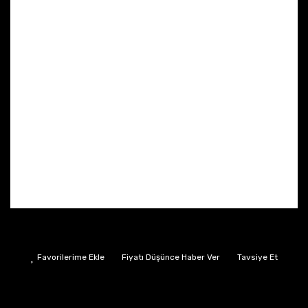
Fiyatı Düşünce Haber Ver
Tavsiye Et