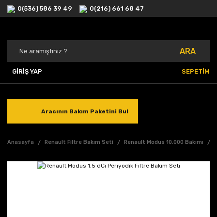
0(536) 586 39 49
0(216) 661 68 47
ARA
GİRİŞ YAP
SEPETİM
Aracının Bakım Paketini Bul
Anasayfa
Renault Filtre Bakım Seti
Renault Modus 10.000 Bakımı
1