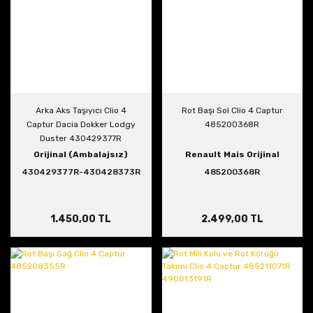
Arka Aks Taşıyıcı Clio 4
Rot Başı Sol Clio 4 Captur
Captur Dacia Dokker Lodgy
485200368R
Duster 430429377R
430428373R
Orijinal (Ambalajsız)
Renault Mais Orijinal
430429377R-430428373R
485200368R
1.450,00 TL
2.499,00 TL