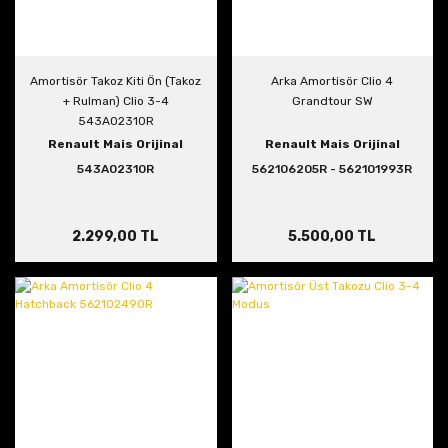
Amortisör Takoz Kiti Ön (Takoz
Arka Amortisör Clio 4
+ Rulman) Clio 3-4
Grandtour SW
543A02310R
Renault Mais Orijinal
Renault Mais Orijinal
543A02310R
562106205R - 562101993R
2.299,00 TL
5.500,00 TL