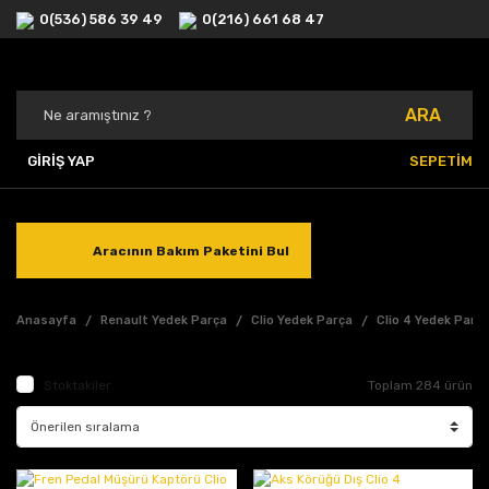
0(536) 586 39 49
0(216) 661 68 47
ARA
GİRİŞ YAP
SEPETİM
Aracının Bakım Paketini Bul
Anasayfa
Renault Yedek Parça
Clio Yedek Parça
Clio 4 Yedek Parç
Stoktakiler
Toplam 284 ürün