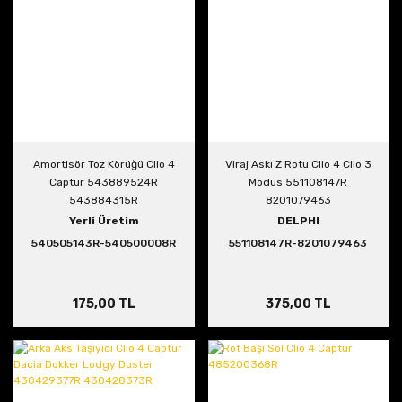
Amortisör Toz Körüğü Clio 4
Viraj Askı Z Rotu Clio 4 Clio 3
Captur 543889524R
Modus 551108147R
543884315R
8201079463
Yerli Üretim
DELPHI
540505143R-540500008R
551108147R-8201079463
175,00 TL
375,00 TL