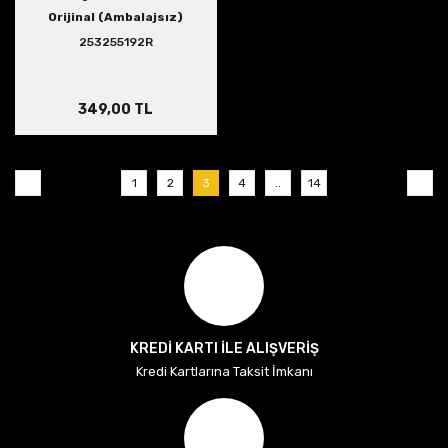
Orijinal (Ambalajsız)
253255192R
349,00 TL
1
2
3
4
..
14
KREDİ KARTI İLE ALIŞVERİŞ
Kredi Kartlarına Taksit İmkanı