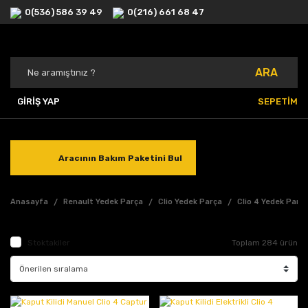
0(536) 586 39 49
0(216) 661 68 47
ARA
GİRİŞ YAP
SEPETİM
Aracının Bakım Paketini Bul
Anasayfa
Renault Yedek Parça
Clio Yedek Parça
Clio 4 Yedek Parç
Stoktakiler
Toplam 284 ürün