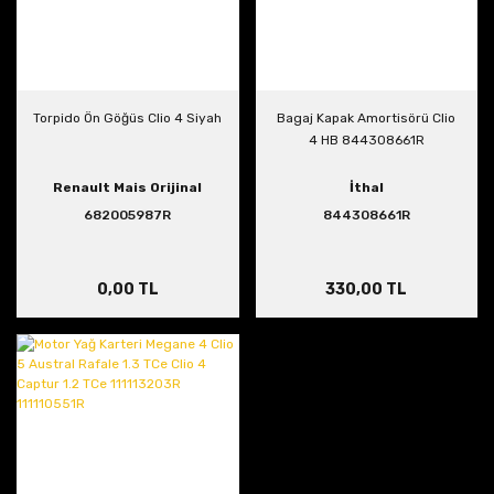
Torpido Ön Göğüs Clio 4 Siyah
Bagaj Kapak Amortisörü Clio
4 HB 844308661R
Renault Mais Orijinal
İthal
682005987R
844308661R
0,00 TL
330,00 TL