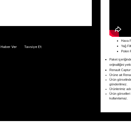
Hava Fi
Yağ Fil
 Haber Ver
Tavsiye Et
Polen F
Paket içeriğinde
orijinalliğini yet
Renault Captur
Ürüne ait Renau
Ürün görselind
gönderilmez.
Ürünlerimiz adın
Ürün görselleri
kullanılamaz.