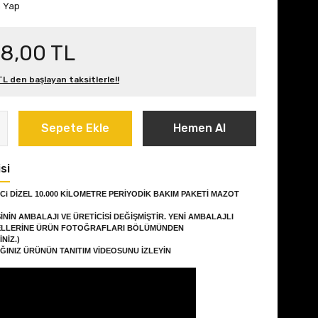
m Yap
78,00 TL
L den başlayan taksitlerle!!
Sepete Ekle
Hemen Al
si
dCi DİZEL 10.000 KİLOMETRE PERİYODİK BAKIM PAKETİ MAZOT
İNİN AMBALAJI VE ÜRETİCİSİ DEĞİŞMİŞTİR. YENİ AMBALAJLI
LLERİNE ÜRÜN FOTOĞRAFLARI BÖLÜMÜNDEN
NİZ.)
ĞINIZ ÜRÜNÜN TANITIM VİDEOSUNU İZLEYİN