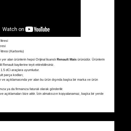
ltresi
tresi
iltresi (Karbonlu)
 yer alan ürünlerin hepsi Orijinal lisanslı
Renault Mais
ürünüdür. Ürünlerin
kili Renault bayilerine teyit ettirebilirsiniz.
 1.5 dCi
araçlara uyumludur.
lt parça kodları;
e ve açıklamasında yer alan bu ürün dışında başka bir marka ve ürün
ıza ya da firmanıza faturalı olarak gönderilir.
 ve açıklamaları bize aittir. İzin almaksızın kopyalanamaz, başka bir yerde