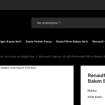
iger Kayışı Seti
Dacia Yedek Parça
Dacia Filtre Bakım Seti
Renault-
ltre, Hortum ve Soğutma
Renault Captur 1.5 dCi Periyodik Filtre Bakım S
Renault
Bakım S
Marka
Stok Kodu