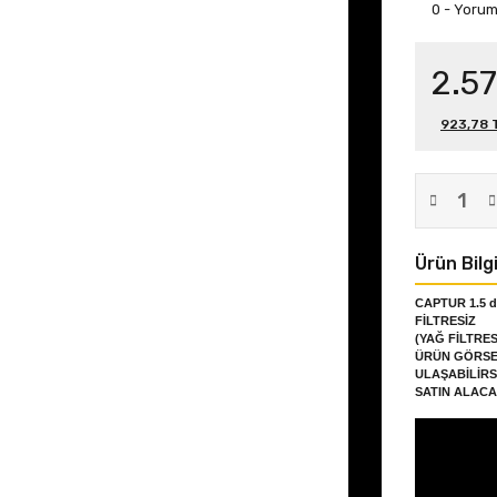
0 - Yoru
2.5
923,78 T
Ürün Bilgi
CAPTUR 1.5 
FİLTRESİZ
(YAĞ FİLTRES
ÜRÜN GÖRSE
ULAŞABİLİRSİ
SATIN ALACA