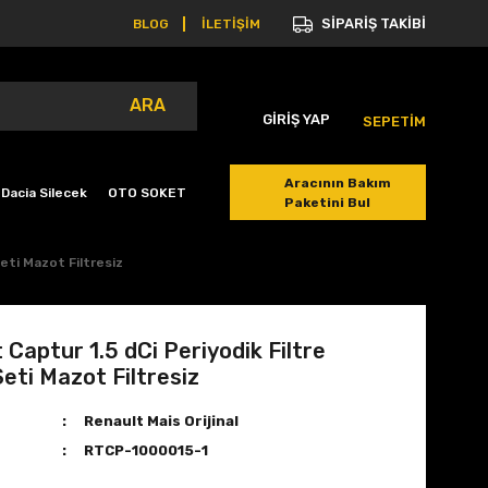
SİPARİŞ TAKİBİ
BLOG
İLETİŞİM
ARA
GİRİŞ YAP
SEPETİM
Aracının Bakım
Dacia Silecek
OTO SOKET
Paketini Bul
eti Mazot Filtresiz
 Captur 1.5 dCi Periyodik Filtre
eti Mazot Filtresiz
Renault Mais Orijinal
RTCP-1000015-1