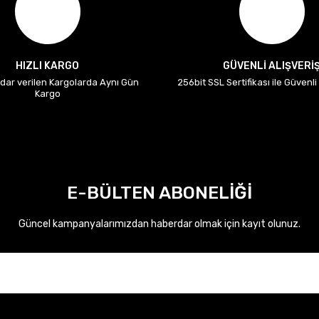
HIZLI KARGO
GÜVENLİ ALIŞVERİ
adar verilen Kargolarda Aynı Gün
256bit SSL Sertifikası ile Güvenl
Kargo
olen Filtresi Megane 1 7700424093
EUROFIL
E-BÜLTEN ABONELİĞİ
7700424093
Güncel kampanyalarımızdan haberdar olmak için kayıt olunuz.
236,00 TL