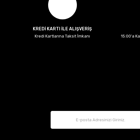
KREDİ KARTI İLE ALIŞVERİŞ
Kredi Kartlarına Taksit İmkanı
15:00'a K
P
Renault Clio 4 1.5 dCi Periyodik Filtre Bakım Seti
Renault Mais Orijinal
5.328,00 TL