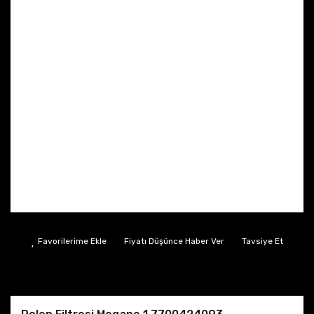
Fiyatı Düşünce Haber Ver
Tavsiye Et