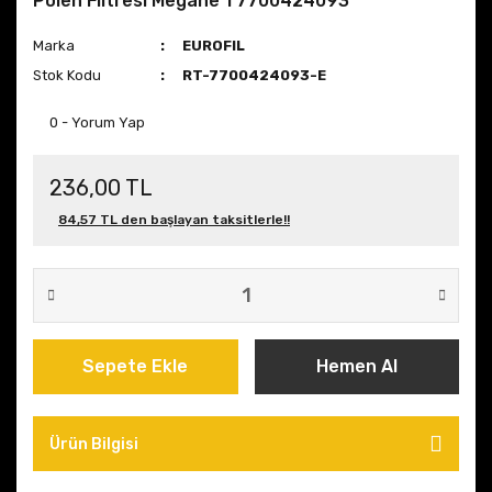
Polen Filtresi Megane 1 7700424093
Marka
EUROFIL
Stok Kodu
RT-7700424093-E
0 - Yorum Yap
236,00 TL
84,57 TL den başlayan taksitlerle!!
Sepete Ekle
Hemen Al
Ürün Bilgisi