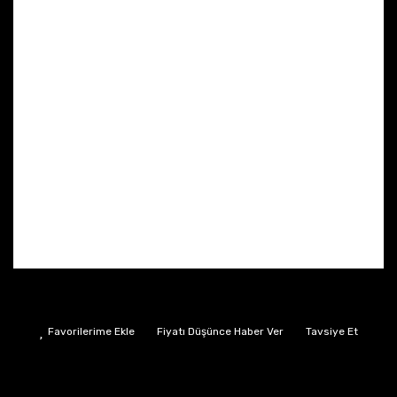
Fiyatı Düşünce Haber Ver
Tavsiye Et