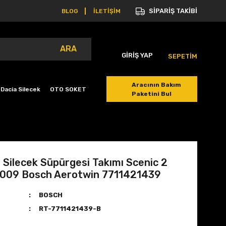
SİPARİŞ TAKİBİ
BLOG
İLETİŞİM
ARA
GİRİŞ YAP
SEPETİM
Aracının Bakım
Dacia Silecek
OTO SOKET
Paketini Bul
Silecek Süpürgesi Takımı Scenic 2
009 Bosch Aerotwin 7711421439
BOSCH
RT-7711421439-B