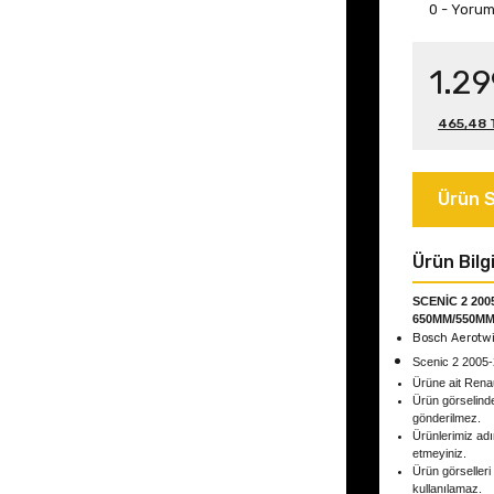
0 - Yoru
1.29
465,48 T
Ürün S
Ürün Bilgi
SCENİC 2 200
650MM/550MM
Bosch Aerotwi
Scenic 2 2005
Ürüne ait Rena
Ürün görselind
gönderilmez.
Ürünlerimiz adın
etmeyiniz.
Ürün görselleri
kullanılamaz.