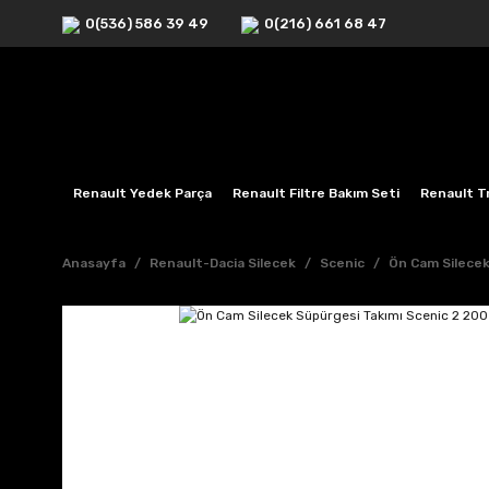
0(536) 586 39 49
0(216) 661 68 47
Renault Yedek Parça
Renault Filtre Bakım Seti
Renault Tr
Anasayfa
Renault-Dacia Silecek
Scenic
Ön Cam Silece