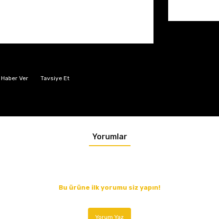
 Haber Ver
Tavsiye Et
Yorumlar
Bu ürüne ilk yorumu siz yapın!
Yorum Yaz