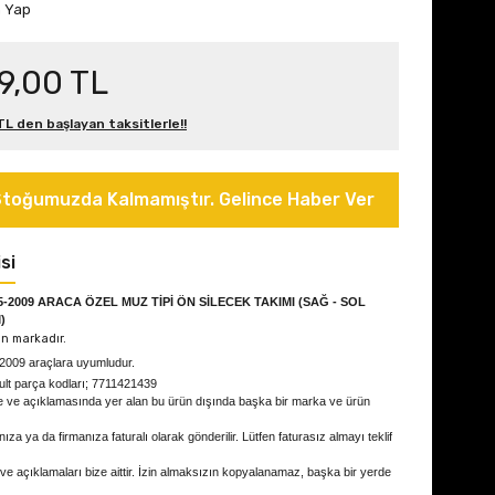
m Yap
9,00 TL
L den başlayan taksitlerle!!
toğumuzda Kalmamıştır. Gelince Haber Ver
si
5-2009 ARACA ÖZEL MUZ TİPİ ÖN SİLECEK TAKIMI (SAĞ - SOL
)
n markadır.
-2009
araçlara uyumludur.
ult parça kodları; 7711421439
e ve açıklamasında yer alan bu ürün dışında başka bir marka ve ürün
ıza ya da firmanıza faturalı olarak gönderilir. Lütfen faturasız almayı teklif
 ve açıklamaları bize aittir. İzin almaksızın kopyalanamaz, başka bir yerde