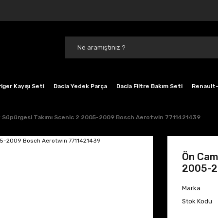
iger Kayışı Seti
Dacia Yedek Parça
Dacia Filtre Bakım Seti
Renault-
k Süpürgesi Takımı Scenic 2 2005-2009 Bosch Aerotwin 7711421439
Ön Cam 
2005-2
Marka
Stok Kodu