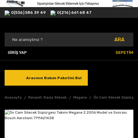
0(536) 586 39 49
0(216) 661 68 47
ARA
GİRİŞ YAP
SEPETİM
Aracının Bakım Paketini Bul
Anasayfa
Renault-Dacia Silecek
Megane
Ön Cam Silecek Süpürges