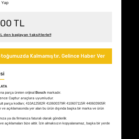
m Yap
,00 TL
L den başlayan taksitlerle!!
toğumuzda Kalmamıştır. Gelince Haber Ver
si
LATA
na parça üreten orijinal
Bosch
markadır.
ence Captur
araçlara uyumludur.
ault parça kodları; 410A12582R 410600379R 410607115R 440603905R
e ve açıklamasında yer alan bu ürün dışında başka bir marka ve ürün
ıza ya da firmanıza faturalı olarak gönderilir.
 ve açıklamaları bize aittir. İzin almaksızın kopyalanamaz, başka bir yerde