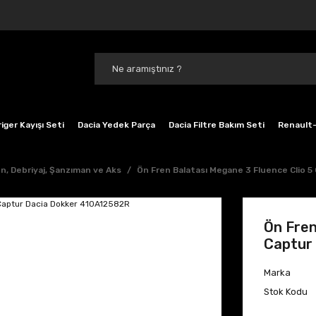
iger Kayışı Seti
Dacia Yedek Parça
Dacia Filtre Bakım Seti
Renault-
n, Debriyaj, Şanzıman ve Aks
Ön Fren Balatası Megane 3 Fluence Clio 
Ön Fren
Captur
Marka
Stok Kodu