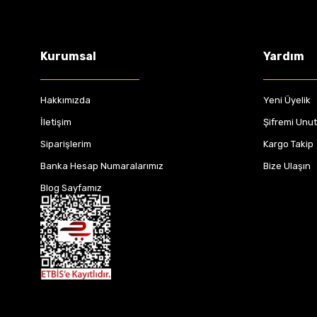
410A12582R - 410600379R
4.199,00 TL
Kurumsal
Yardım
Hakkımızda
Yeni Üyelik
İletişim
Şifremi Unu
Siparişlerim
Kargo Takip
Banka Hesap Numaralarımız
Bize Ulaşın
Blog Sayfamız