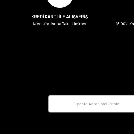
KREDİ KARTI İLE ALIŞVERİŞ
Kredi Kartlarına Taksit İmkanı
15:00'a K
Ön Fren Balatası Megane 3 Fluence Clio 5 Captur Dacia D
Renault Mais Orijinal