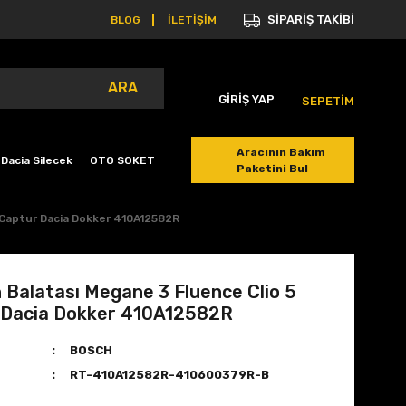
SİPARİŞ TAKİBİ
BLOG
İLETİŞİM
ARA
GİRİŞ YAP
SEPETİM
Aracının Bakım
Dacia Silecek
OTO SOKET
Paketini Bul
5 Captur Dacia Dokker 410A12582R
 Balatası Megane 3 Fluence Clio 5
 Dacia Dokker 410A12582R
BOSCH
RT-410A12582R-410600379R-B