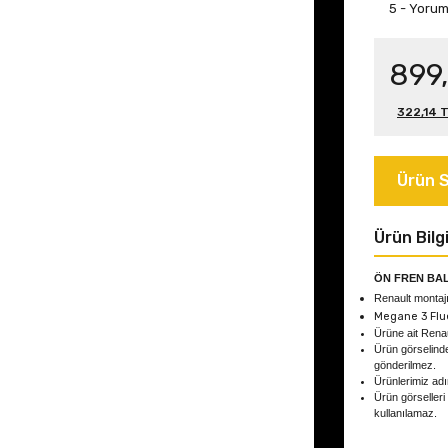
5 - Yoru
899
322,14 T
Ürün S
Ürün Bilgi
ÖN FREN BA
Renault montajı
Megane 3 Flu
Ürüne ait Ren
Ürün görselind
gönderilmez.
Ürünlerimiz adın
Ürün görselleri
kullanılamaz.