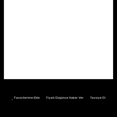
Fiyatı Düşünce Haber Ver
Tavsiye Et