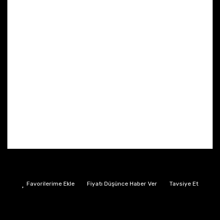
Fiyatı Düşünce Haber Ver
Tavsiye Et