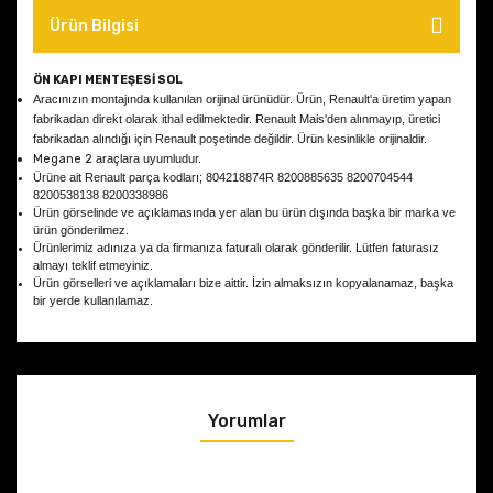
Ürün Bilgisi
ÖN KAPI MENTEŞESİ SOL
Aracınızın montajında kullanılan orijinal ürünüdür.
Ürün, Renault'a üretim yapan
fabrikadan direkt olarak ithal edilmektedir. Renault Mais'den alınmayıp, üretici
fabrikadan alındığı için Renault poşetinde değildir. Ürün kesinlikle orijinaldir.
Megane 2
araçlara uyumludur.
Ürüne ait Renault parça kodları; 804218874R 8200885635 8200704544
8200538138 8200338986
Ürün görselinde ve açıklamasında yer alan bu ürün dışında başka bir marka ve
ürün gönderilmez.
Ürünlerimiz adınıza ya da firmanıza faturalı olarak gönderilir. Lütfen faturasız
almayı teklif etmeyiniz.
Ürün görselleri ve açıklamaları bize aittir. İzin almaksızın kopyalanamaz, başka
bir yerde kullanılamaz.
Yorumlar