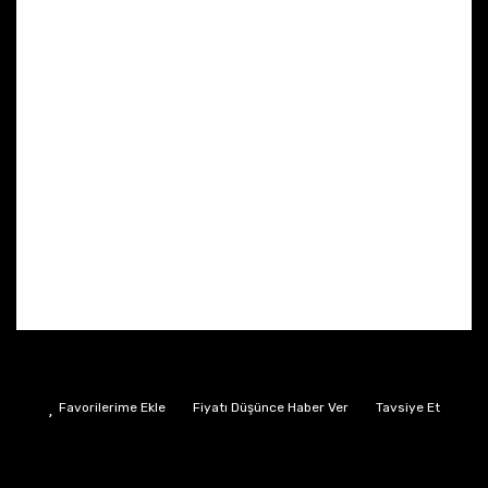
Fiyatı Düşünce Haber Ver
Tavsiye Et