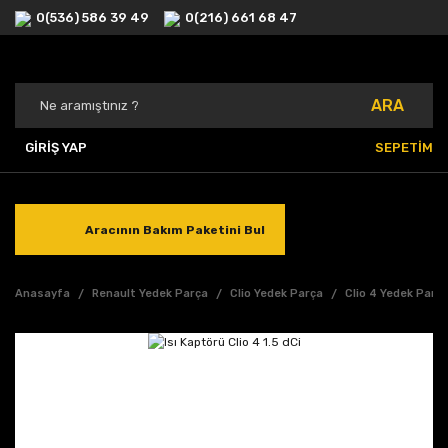
0(536) 586 39 49
0(216) 661 68 47
ARA
GİRİŞ YAP
SEPETİM
Aracının Bakım Paketini Bul
Anasayfa
Renault Yedek Parça
Clio Yedek Parça
Clio 4 Yedek Parç