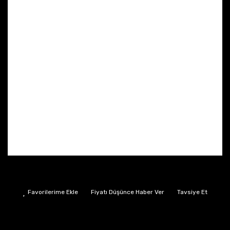
Fiyatı Düşünce Haber Ver
Tavsiye Et