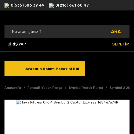
0(536) 586 39 49
0(216) 661 68 47
ARA
GİRİŞ YAP
SEPETİM
Aracının Bakım Paketini Bul
Anasayfa
Renault Yedek Parça
Symbol Yedek Parça
Symbol 2 2013