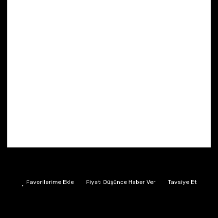
Fiyatı Düşünce Haber Ver
Tavsiye Et