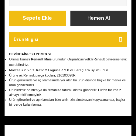
Sepete Ekle
Hemen Al
Ürün Bilgisi
DEVİRDAİM / SU POMPASI
Orijinal lisanslı
Renault Mais
ürünüdür. Orijinalliğini yetkili Renault bayilerine teyit
ettirebilirsiniz.
Master 3 2.3 dCi Trafic 2 Laguna 3 2.0 dCi
araçlara uyumludur.
Ürüne ait Renault parça kodları; 210103098R
Ürün görselinde ve açıklamasında yer alan bu ürün dışında başka bir marka ve
ürün gönderilmez.
Ürünlerimiz adınıza ya da firmanıza faturalı olarak gönderilir. Lütfen faturasız
almayı teklif etmeyiniz.
Ürün görselleri ve açıklamaları bize aittir. İzin almaksızın kopyalanamaz, başka
bir yerde kullanılamaz.