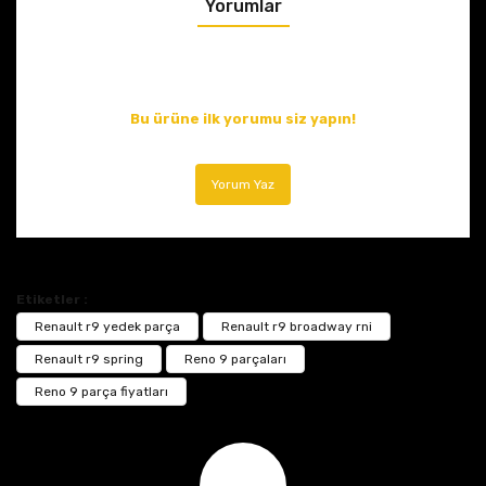
Yorumlar
Bu ürüne ilk yorumu siz yapın!
Yorum Yaz
Etiketler :
Renault r9 yedek parça
Renault r9 broadway rni
Renault r9 spring
Reno 9 parçaları
Reno 9 parça fiyatları