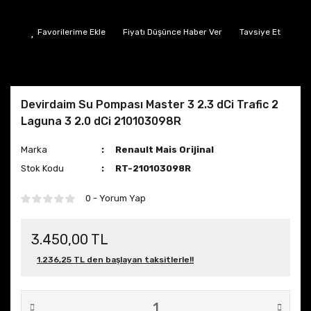
R21 Yedek Parça
Renault Express 10.000 Bakımı
Zoe
Fiyatı Düşünce Haber Ver
Tavsiye Et
Safrane Yedek Parça
Renault Kadjar 10.000 Bakımı
Espace Yedek Parça
Renault Latitude 10.000 Bakımı
Express Yedek Parça
Renault Master 3 10.000 Bakımı
Devirdaim Su Pompası Master 3 2.3 dCi Trafic 2
Laguna 3 2.0 dCi 210103098R
Austral Yedek Parça
Renault Taliant 10.000 Bakımı
Marka
Renault Mais Orijinal
Rafale E-Tech Full Hybrid Yedek Parça
Renault Talisman 10.000 Bakımı
Stok Kodu
RT-210103098R
Taliant Yedek Parça
0 - Yorum Yap
Zoe Yedek Parça
3.450,00 TL
1.236,25 TL den başlayan taksitlerle!!