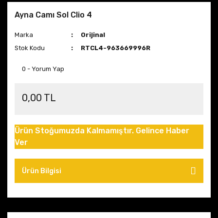
Ayna Camı Sol Clio 4
Marka
Orijinal
Stok Kodu
RTCL4-963669996R
0 - Yorum Yap
0,00 TL
Ürün Stoğumuzda Kalmamıştır. Gelince Haber
Ver
Ürün Bilgisi