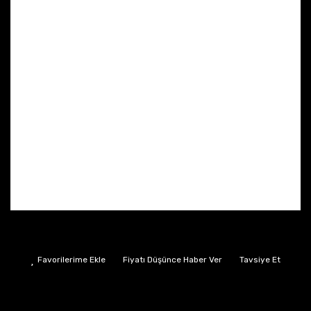
Fiyatı Düşünce Haber Ver
Tavsiye Et