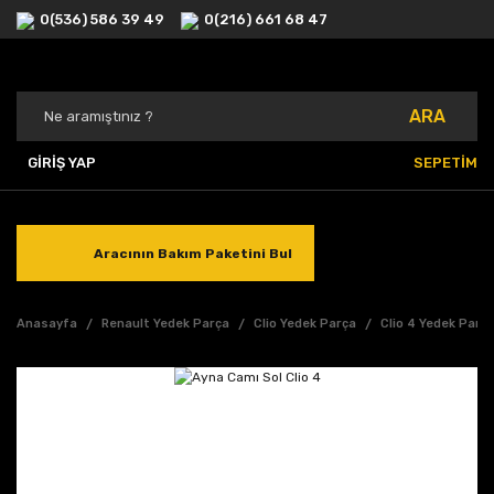
0(536) 586 39 49
0(216) 661 68 47
ARA
GİRİŞ YAP
SEPETİM
Aracının Bakım Paketini Bul
Anasayfa
Renault Yedek Parça
Clio Yedek Parça
Clio 4 Yedek Parç