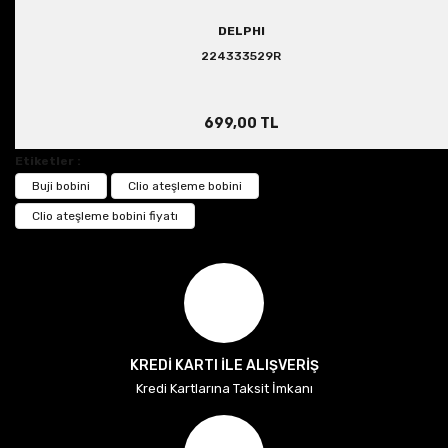
DELPHI
224333529R
699,00 TL
Etiketler :
Buji bobini
Clio ateşleme bobini
Clio ateşleme bobini fiyatı
KREDİ KARTI İLE ALIŞVERİŞ
Kredi Kartlarına Taksit İmkanı