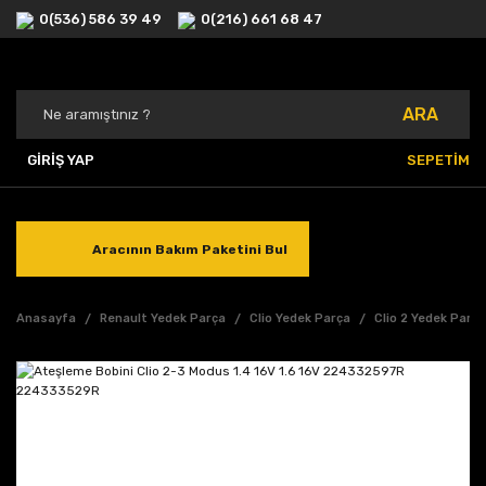
0(536) 586 39 49
0(216) 661 68 47
ARA
GİRİŞ YAP
SEPETİM
Aracının Bakım Paketini Bul
Anasayfa
Renault Yedek Parça
Clio Yedek Parça
Clio 2 Yedek Parç