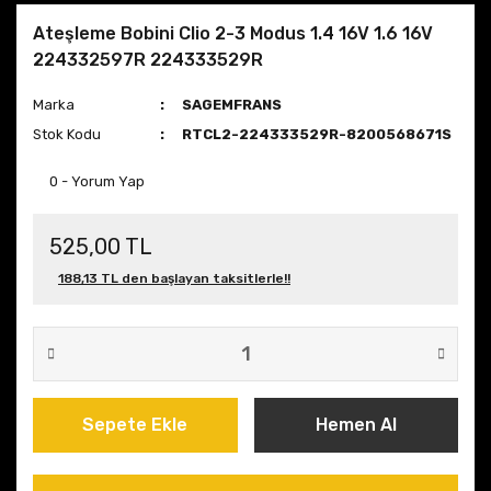
Ateşleme Bobini Clio 2-3 Modus 1.4 16V 1.6 16V
224332597R 224333529R
Marka
SAGEMFRANS
Stok Kodu
RTCL2-224333529R-8200568671S
0 - Yorum Yap
525,00 TL
188,13 TL den başlayan taksitlerle!!
Sepete Ekle
Hemen Al