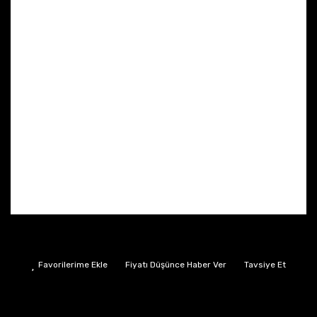
Fiyatı Düşünce Haber Ver
Tavsiye Et