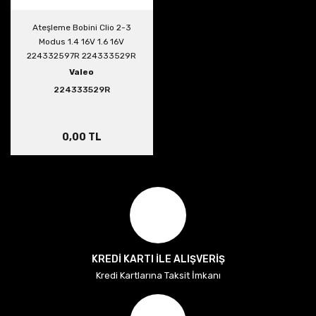
Ateşleme Bobini Clio 2-3
Modus 1.4 16V 1.6 16V
224332597R 224333529R
Valeo
224333529R
0,00 TL
KREDİ KARTI İLE ALIŞVERİŞ
Kredi Kartlarına Taksit İmkanı