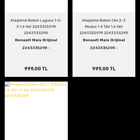
Ateşleme Bobini Laguna 1-2-
Ateşleme Bobini Clio 2-3
3 1.6 16V 224332597R
Modus 1.4 16V 1.6 16V
224333529R
224332597R 224333529R
Renault Mais Orijinal
Renault Mais Orijinal
224333529R -
224333529R -
224332597R
224332597R
999,00 TL
999,00 TL