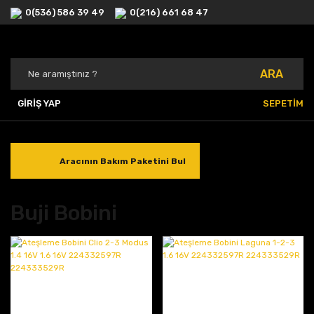
0(536) 586 39 49
0(216) 661 68 47
ARA
GİRİŞ YAP
SEPETİM
Aracının Bakım Paketini Bul
Buji Bobini