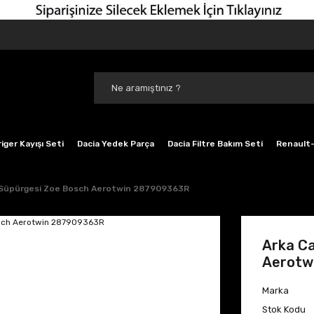
iger Kayışı Seti
Dacia Yedek Parça
Dacia Filtre Bakım Seti
Renault-
 Süpürgesi Zoe Bosch Aerotwin 287909363R
Arka Ca
Aerotw
Marka
Stok Kodu