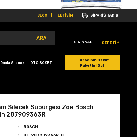
SİPARİŞ TAKİBİ
BLOG
İLETİŞİM
ARA
GİRİŞ YAP
SEPETİM
Aracının Bakım
Dacia Silecek
OTO SOKET
Paketini Bul
m Silecek Süpürgesi Zoe Bosch
in 287909363R
BOSCH
RT-287909363R-B