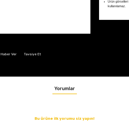
Ürün görselleri
kullanılamaz.
 Haber Ver
Tavsiye Et
Yorumlar
Bu ürüne ilk yorumu siz yapın!