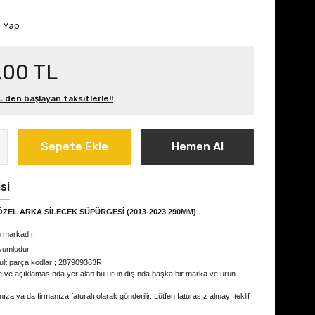
m Yap
,00 TL
L den başlayan taksitlerle!!
Sepete Ekle
Hemen Al
si
ZEL ARKA SİLECEK SÜPÜRGESİ (2013-2023 290MM)
 markadır.
yumludur.
ult parça kodları; 287909363R
e ve açıklamasında yer alan bu ürün dışında başka bir marka ve ürün
ıza ya da firmanıza faturalı olarak gönderilir. Lütfen faturasız almayı teklif