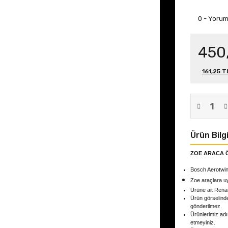
0 - Yoru
450
161,25 T
Ürün Bilgi
ZOE ARACA Ö
Bosch Aerotwin
Zoe
araçlara u
Ürüne ait Rena
Ürün görselind
gönderilmez.
Ürünlerimiz adın
etmeyiniz.