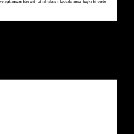
 ve açıklamaları bize aittir. İzin almaksızın kopyalanamaz, başka bir yerde