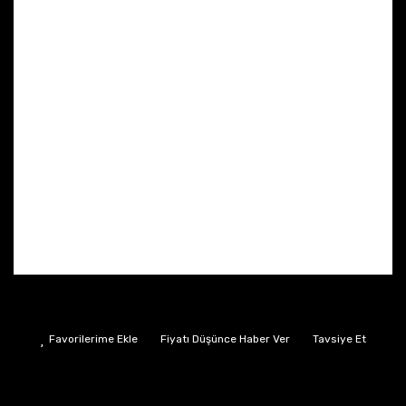
Fiyatı Düşünce Haber Ver
Tavsiye Et