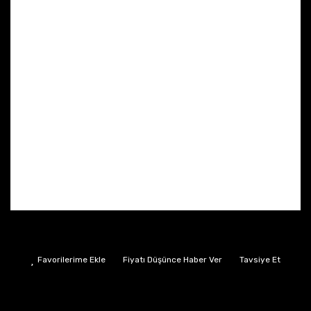
Fiyatı Düşünce Haber Ver
Tavsiye Et