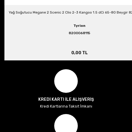
Yağ Soğutucu Megane 2 Scenic 2 Clio 2-3 Kangoo 1.5 dCi 65-80 Beygir 
Tyrion
8200068115
0,00 TL
KREDİ KARTI İLE ALIŞVERİŞ
Kredi Kartlarına Taksit İmkanı