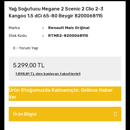
Yağ Soğutucu Megane 2 Scenic 2 Clio 2-3
Kangoo 1.5 dCi 65-80 Beygir 8200068115
Marka
Renault Mais Orijinal
Stok Kodu
RTME2-8200068115
0 - Yorum Yap
5.299,00 TL
1.898,81 TL den başlayan taksitlerle!!
Ürün Stoğumuzda Kalmamıştır. Gelince Haber
Ver
Ürün Bilgisi