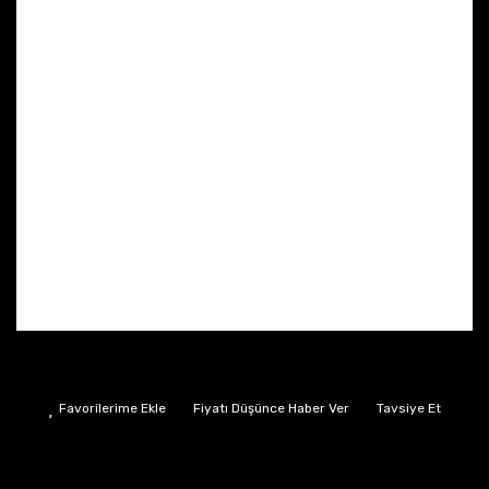
Fiyatı Düşünce Haber Ver
Tavsiye Et