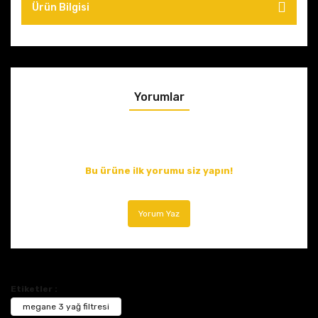
Ürün Bilgisi
Yorumlar
Bu ürüne ilk yorumu siz yapın!
Yorum Yaz
Etiketler :
megane 3 yağ filtresi