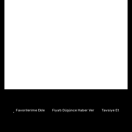
Fiyatı Düşünce Haber Ver
Tavsiye Et