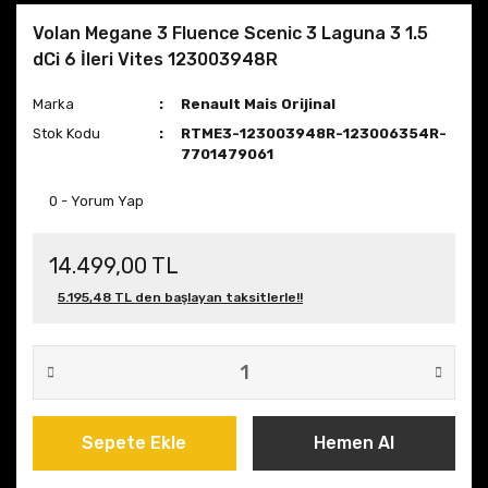
Volan Megane 3 Fluence Scenic 3 Laguna 3 1.5
dCi 6 İleri Vites 123003948R
Marka
Renault Mais Orijinal
Stok Kodu
RTME3-123003948R-123006354R-
7701479061
0 - Yorum Yap
14.499,00 TL
5.195,48 TL den başlayan taksitlerle!!
Sepete Ekle
Hemen Al