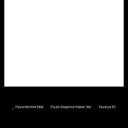
Fiyatı Düşünce Haber Ver
Tavsiye Et