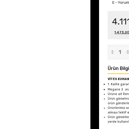
0 - Yoru
4.11
1.473,20
Ürün Bilgi
VİTES KUMAN
1. Kalite gara
Megane 2
ar
Ürüne ait Ren
Ürün görselin
ürün gönderil
Ürünlerimiz ad
almayı teklif 
Ürün görseller
yerde kullanı