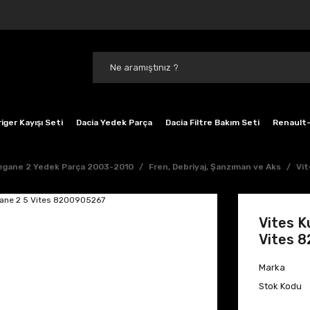
iger Kayışı Seti
Dacia Yedek Parça
Dacia Filtre Bakım Seti
Renault-
gane 2 Yedek Parça 2003-2010
Fren, Debriyaj, Şanzıman ve Aks
Vit
Vites K
Vites 
Marka
Stok Kodu