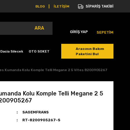
SİPARİŞ TAKİBİ
BLOG
İLETİŞİM
ARA
GİRİŞ YAP
SEPETİM
Aracının Bakım
Dacia Silecek
OTO SOKET
Paketini Bul
es Kumanda Kolu Komple Telli Megane 2 5 Vites 8200905267
umanda Kolu Komple Telli Megane 2 5
8200905267
SAGEMFRANS
RT-8200905267-S