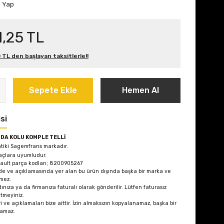
m Yap
1,25 TL
 TL den başlayan taksitlerle!!
Sepete Ekle
Hemen Al
si
DA KOLU KOMPLE TELLİ
ntiki Sagemfrans markadır.
açlara uyumludur.
ault parça kodları; 8200905267
de ve açıklamasında yer alan bu ürün dışında başka bir marka ve
mez.
ınıza ya da firmanıza faturalı olarak gönderilir. Lütfen faturasız
etmeyiniz.
i ve açıklamaları bize aittir. İzin almaksızın kopyalanamaz, başka bir
lamaz.