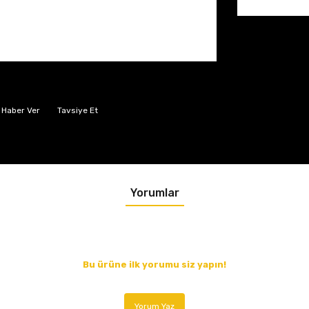
 Haber Ver
Tavsiye Et
Yorumlar
Bu ürüne ilk yorumu siz yapın!
Yorum Yaz