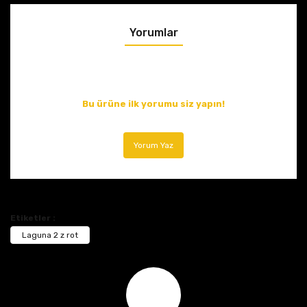
Yorumlar
Bu ürüne ilk yorumu siz yapın!
Yorum Yaz
Etiketler :
Laguna 2 z rot