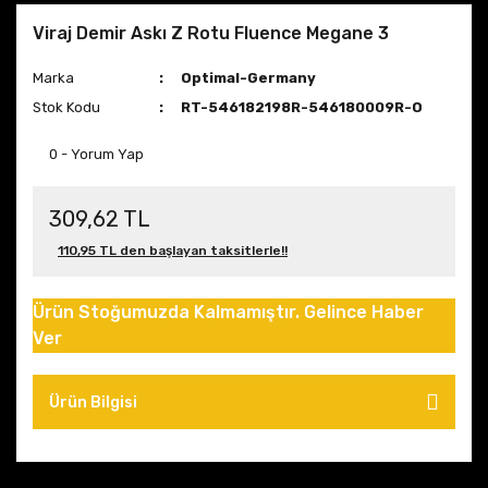
Viraj Demir Askı Z Rotu Fluence Megane 3
Marka
Optimal-Germany
Stok Kodu
RT-546182198R-546180009R-O
0 - Yorum Yap
309,62 TL
110,95 TL den başlayan taksitlerle!!
Ürün Stoğumuzda Kalmamıştır. Gelince Haber
Ver
Ürün Bilgisi