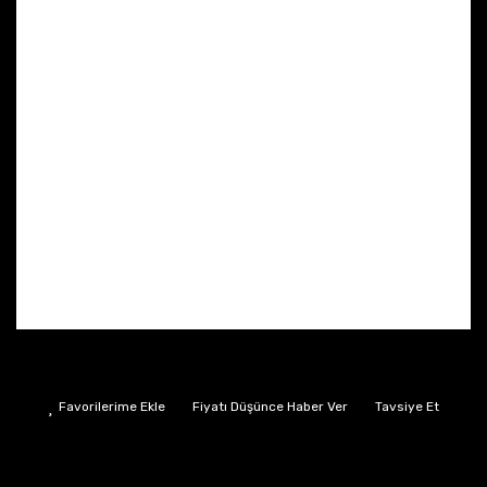
Fiyatı Düşünce Haber Ver
Tavsiye Et