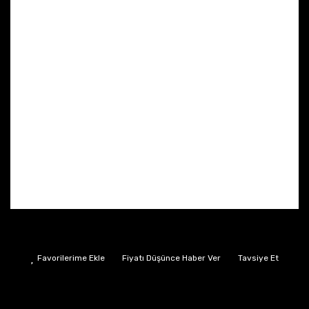
Fiyatı Düşünce Haber Ver
Tavsiye Et