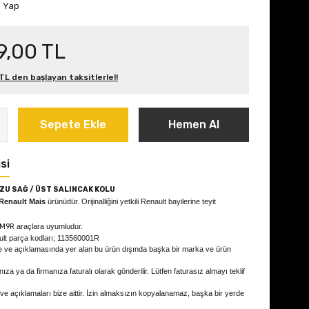
m Yap
9,00 TL
L den başlayan taksitlerle!!
Sepete Ekle
Hemen Al
si
U SAĞ / ÜST SALINCAK KOLU
Renault Mais
ürünüdür. Orijinalliğini yetkili Renault bayilerine teyit
 M9R
araçlara uyumludur.
ult parça kodları; 113560001R
e ve açıklamasında yer alan bu ürün dışında başka bir marka ve ürün
ıza ya da firmanıza faturalı olarak gönderilir. Lütfen faturasız almayı teklif
 ve açıklamaları bize aittir. İzin almaksızın kopyalanamaz, başka bir yerde