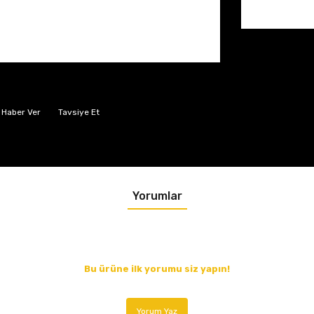
 Haber Ver
Tavsiye Et
Yorumlar
Bu ürüne ilk yorumu siz yapın!
Yorum Yaz