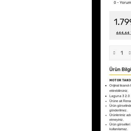
0 - Yoru
1.79
644,64 T
Ürün Bilgi
MOTOR TAKOZ
Orijinal lisanslı
ettirebilirsiniz.
Laguna 3 2.0
Ürüne ait Rena
Ürün görselind
gönderilmez.
Ürünlerimiz adın
etmeyiniz.
Ürün görselleri
kullanılamaz.