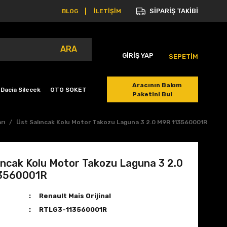
SİPARİŞ TAKİBİ
BLOG
İLETİŞİM
ARA
GİRİŞ YAP
SEPETİM
Aracının Bakım
Dacia Silecek
OTO SOKET
Paketini Bul
rı
Üst Salıncak Kolu Motor Takozu Laguna 3 2.0 M9R 113560001R
ıncak Kolu Motor Takozu Laguna 3 2.0
3560001R
Renault Mais Orijinal
RTLG3-113560001R