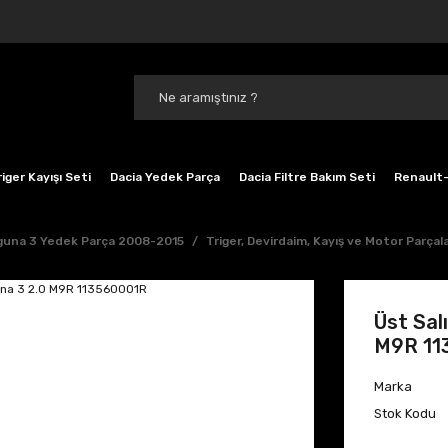
iger Kayışı Seti
Dacia Yedek Parça
Dacia Filtre Bakım Seti
Renault-
guna 3 Yedek Parça 2008-2015
Triger, Devirdaim, Kayış ve Motor Parçala
Üst Sal
M9R 11
Marka
Stok Kodu