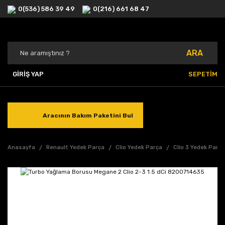
0(536) 586 39 49
0(216) 661 68 47
ARA
GİRİŞ YAP
SEPETİM
Aracının Bakım Paketini Bul
Anasayfa
Renault Yedek Parça
Clio Yedek Parça
Clio 3 Yedek Parç