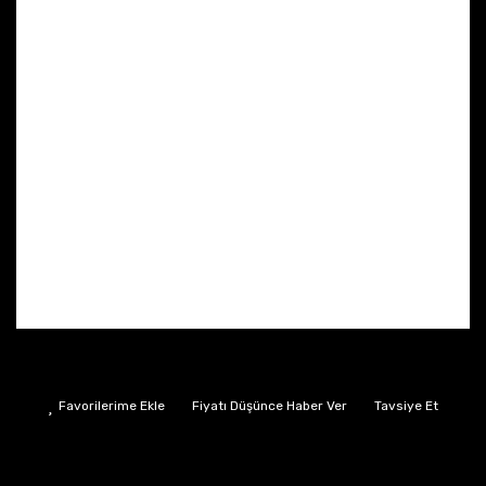
Fiyatı Düşünce Haber Ver
Tavsiye Et