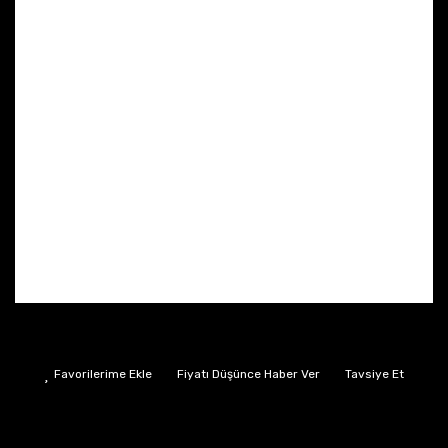
Fiyatı Düşünce Haber Ver
Tavsiye Et