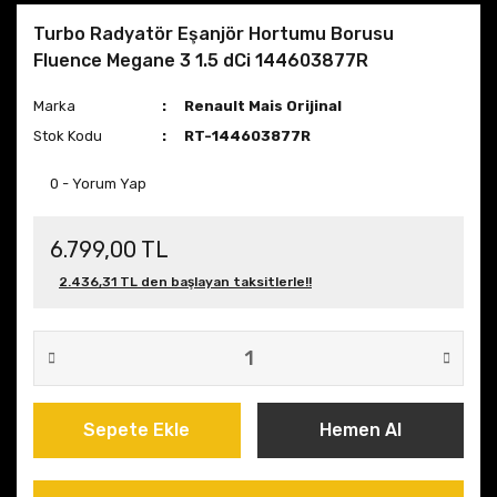
Turbo Radyatör Eşanjör Hortumu Borusu
Fluence Megane 3 1.5 dCi 144603877R
Marka
Renault Mais Orijinal
Stok Kodu
RT-144603877R
0 - Yorum Yap
6.799,00 TL
2.436,31 TL den başlayan taksitlerle!!
Sepete Ekle
Hemen Al