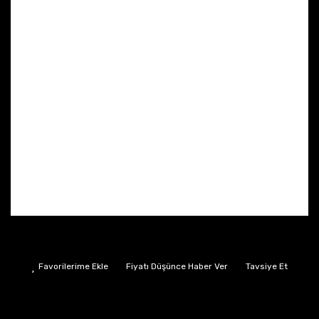
Fiyatı Düşünce Haber Ver
Tavsiye Et