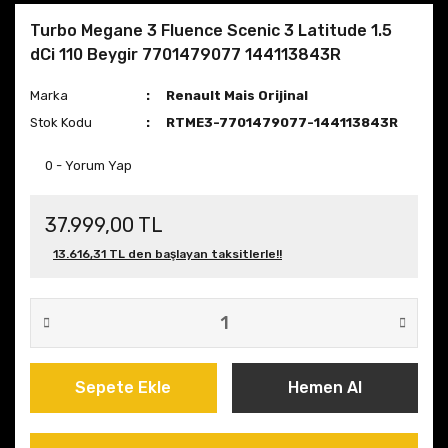
Turbo Megane 3 Fluence Scenic 3 Latitude 1.5
dCi 110 Beygir 7701479077 144113843R
Marka
Renault Mais Orijinal
Stok Kodu
RTME3-7701479077-144113843R
0 - Yorum Yap
37.999,00 TL
13.616,31 TL den başlayan taksitlerle!!
Sepete Ekle
Hemen Al