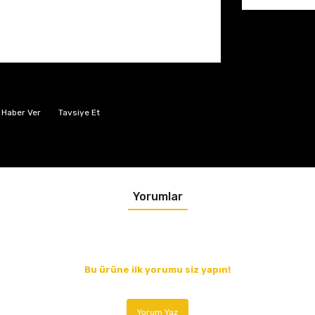
 Haber Ver
Tavsiye Et
Yorumlar
Bu ürüne ilk yorumu siz yapın!
Yorum Yaz