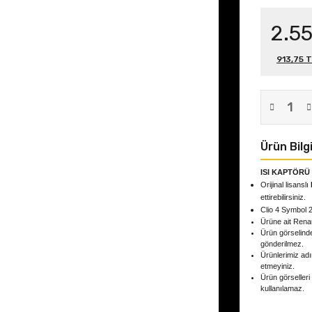
2.5
913,75 T
Ürün Bilgi
ISI KAPTÖRÜ
Orijinal lisanslı
ettirebilirsiniz.
Clio 4 Symbol
Ürüne ait Rena
Ürün görselind
gönderilmez.
Ürünlerimiz adın
etmeyiniz.
Ürün görselleri
kullanılamaz.