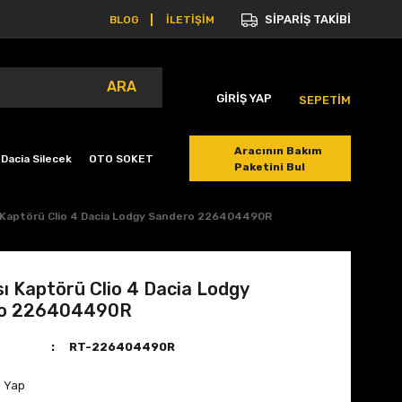
SİPARİŞ TAKİBİ
BLOG
İLETİŞİM
ARA
GİRİŞ YAP
SEPETİM
Aracının Bakım
Dacia Silecek
OTO SOKET
Paketini Bul
ı Kaptörü Clio 4 Dacia Lodgy Sandero 226404490R
sı Kaptörü Clio 4 Dacia Lodgy
o 226404490R
RT-226404490R
m Yap