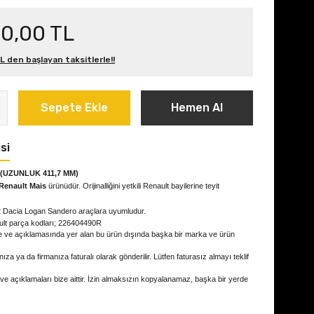
50,00 TL
L den başlayan taksitlerle!!
Sepete Ekle
Hemen Al
si
 (UZUNLUK 411,7 MM)
Renault Mais
ürünüdür. Orijinalliğini yetkili Renault bayilerine teyit
 2 Dacia Logan Sandero
araçlara uyumludur.
ult parça kodları; 226404490R
e ve açıklamasında yer alan bu ürün dışında başka bir marka ve ürün
ıza ya da firmanıza faturalı olarak gönderilir. Lütfen faturasız almayı teklif
 ve açıklamaları bize aittir. İzin almaksızın kopyalanamaz, başka bir yerde