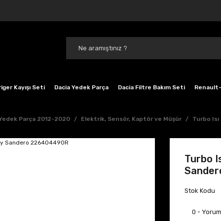
iger Kayışı Seti
Dacia Yedek Parça
Dacia Filtre Bakım Seti
Renault-
 Yedek Parça 2012-2020
Elektrik, Sensör, Kaptör ve Müşür
Turbo Is
Turbo I
Sander
Stok Kodu
0 - Yoru