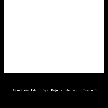
Fiyatı Düşünce Haber Ver
Tavsiye Et