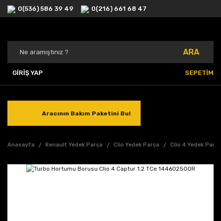
0(536) 586 39 49
0(216) 661 68 47
ARA
GİRİŞ YAP
SEPETİM
Aracının Bakım Paketini Bul
Anasayfa
Renault Yedek Parça
Clio Yedek Parça
Clio 4 Yedek Parç