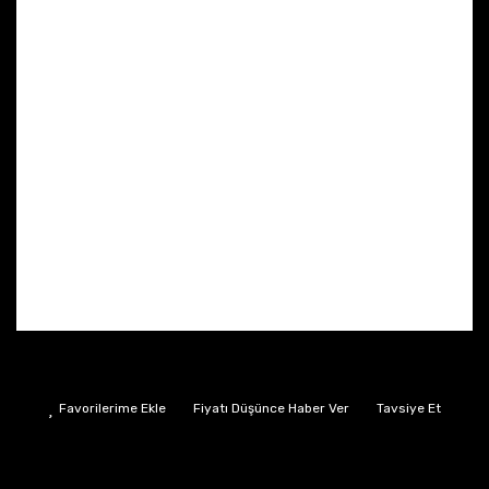
Fiyatı Düşünce Haber Ver
Tavsiye Et