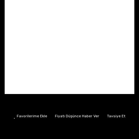
Fiyatı Düşünce Haber Ver
Tavsiye Et