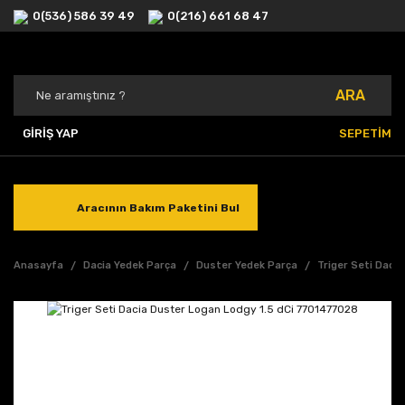
0(536) 586 39 49
0(216) 661 68 47
ARA
GİRİŞ YAP
SEPETİM
Aracının Bakım Paketini Bul
Anasayfa
Dacia Yedek Parça
Duster Yedek Parça
Triger Seti Daci