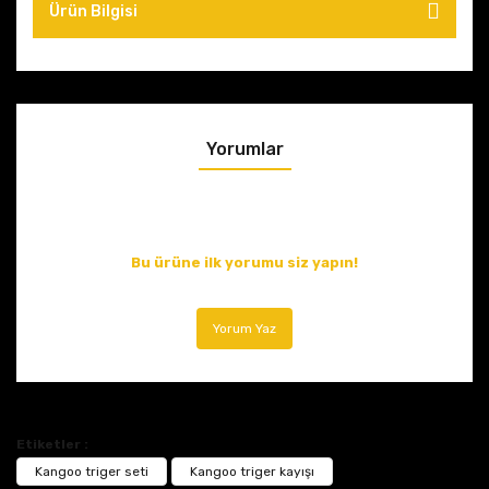
Ürün Bilgisi
Yorumlar
Bu ürüne ilk yorumu siz yapın!
Yorum Yaz
Etiketler :
Kangoo triger seti
Kangoo triger kayışı