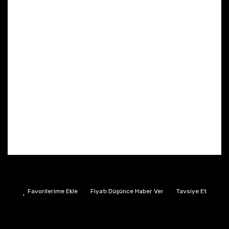
Fiyatı Düşünce Haber Ver
Tavsiye Et