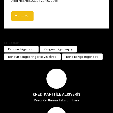
Abdi MESMESOĞLU | 22/10/2018
Yorum Yaz
Etiketler :
Kangoo triger seti
Kangoo triger kayışı
Renault kangoo triger kayışı fiyatı
Reno kango triger seti
KREDİ KARTI İLE ALIŞVERİŞ
Kredi Kartlarına Taksit İmkanı