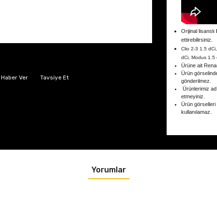
Orijinal lisanslı
ettirebilirsiniz.
Clio 2-3 1.5 dC
dCi, Modus 1.5 
Ürüne ait Rena
Ürün görselind
 Haber Ver
Tavsiye Et
gönderilmez.
Ürünlerimiz adın
etmeyiniz.
Ürün görselleri
kullanılamaz.
Yorumlar