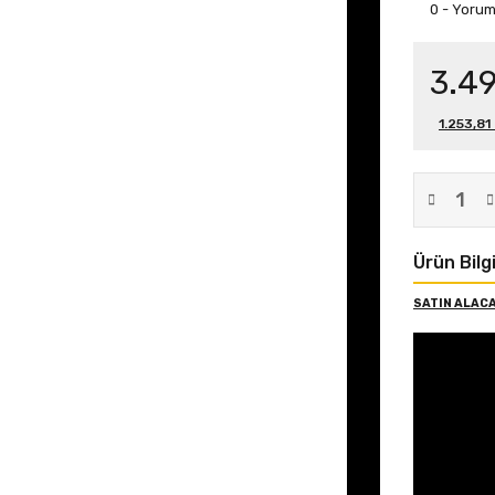
0 - Yoru
3.49
1.253,81
Ürün Bilgi
SATIN ALACA