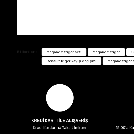
Etiketler :
Megane 2 triger seti
Megane 2 triger
S
Renault triger kayışı değişimi
Megane triger 
KREDİ KARTI İLE ALIŞVERİŞ
Kredi Kartlarına Taksit İmkanı
15:00'a K