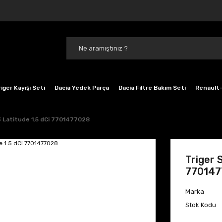
iger Kayışı Seti
Dacia Yedek Parça
Dacia Filtre Bakım Seti
Renault-
3 Latitude 1.5 dCi 7701477028
Triger 
770147
Marka
Stok Kodu