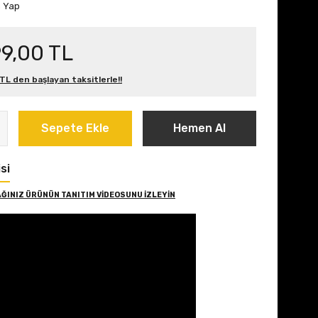
m Yap
9,00 TL
 TL den başlayan taksitlerle!!
Sepete Ekle
Hemen Al
si
ĞINIZ ÜRÜNÜN TANITIM VİDEOSUNU İZLEYİN