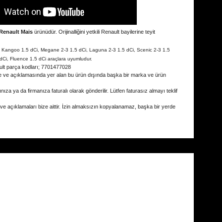
Renault Mais
ürünüdür. Orijinalliğini yetkili Renault bayilerine teyit
i, Kangoo 1.5 dCi, Megane 2-3 1.5 dCi, Laguna 2-3 1.5 dCi, Scenic 2-3 1.5
dCi, Fluence 1.5 dCi araçlara uyumludur.
ult parça kodları; 7701477028
e ve açıklamasında yer alan bu ürün dışında başka bir marka ve ürün
ıza ya da firmanıza faturalı olarak gönderilir. Lütfen faturasız almayı teklif
 ve açıklamaları bize aittir. İzin almaksızın kopyalanamaz, başka bir yerde