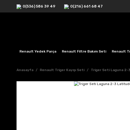
0(536) 586 39 49
0(216) 661 68 47
Renault Yedek Parça
Renault Filtre Bakım Seti
Renault Tr
Anasayfa
Renault Triger Kayışı Seti
Triger Seti Laguna 2-