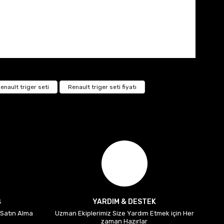
enault triger seti
Renault triger seti fiyatı
Ş
YARDIM & DESTEK
i Satın Alma
Uzman Ekiplerimiz Size Yardım Etmek için Her
zaman Hazırlar