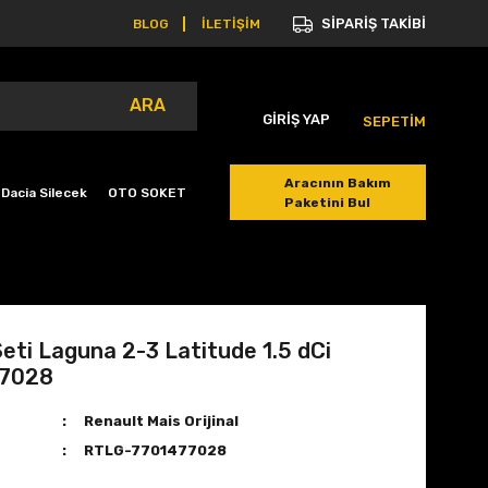
SİPARİŞ TAKİBİ
BLOG
İLETİŞİM
ARA
GİRİŞ YAP
SEPETİM
Aracının Bakım
Dacia Silecek
OTO SOKET
Paketini Bul
Seti Laguna 2-3 Latitude 1.5 dCi
7028
Renault Mais Orijinal
RTLG-7701477028