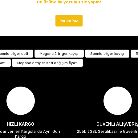
Bu ürüne ilk yorumu siz yapın!
Yorum Yaz
cenic triger seti
Megane 2 triger kayışı
Scenic triger kayışı
R
seti
Megane 2 triger seti değişim fiyatı
HIZLI KARGO
GÜVENLİ ALIŞVERİ
adar verilen Kargolarda Aynı Gün
256bit SSL Sertifikası ile Güvenl
Kargo